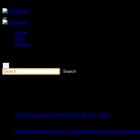
Zum
Loading Now
Inhalt
springen
Home
Blog
Kontakt
×
×
Latest posts
Schaffe eine nachhaltige Zukunft für dich selbst!
29. Juni 2026
0 Comments
Nachhaltigkeit im Alltag: 10 praktikable Hinweise für einen um
30. August 2025
0 Comments