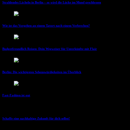
Strahlendes Lächeln in Berlin – so wird die Lücke im Mund geschlossen
Wie ist das Vorgehen an einem Tatort nach einem Verbrechen?
Budgetfreundlich Reisen: Dein Wegweiser für Unterkünfte mit Flair
Berlin: Die wichtigsten Sehenswürdigkeiten im Überblick
Fast-Fashion ist out
Schaffe eine nachhaltige Zukunft für dich selbst!