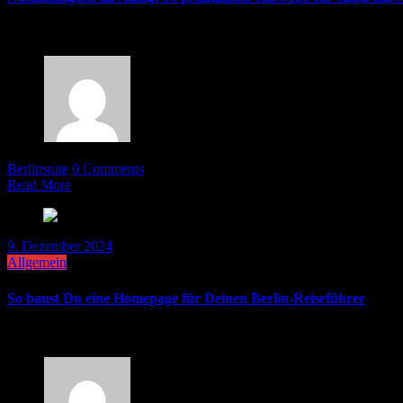
Immer mehr Menschen realisieren, dass ein nachhaltiger Lebensstil w
Berlinsuite
0 Comments
Read More
9. Dezember 2024
Allgemein
So baust Du eine Homepage für Deinen Berlin-Reiseführer
In der digitalen Ära sind Offline-Reisehandbücher längst von ihren 