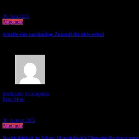
29. Juni 2026
Allgemein
Schaffe eine nachhaltige Zukunft für dich selbst!
Wer den eigenen Alltag bewusster gestalten will, steht häufig vor de
Berlinsuite
0 Comments
Read More
30. August 2025
Allgemein
Nachhaltigkeit im Alltag: 10 praktikable Hinweise für einen umw