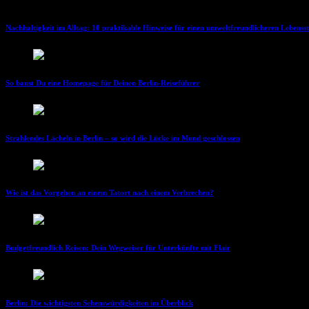
Nachhaltigkeit im Alltag: 10 praktikable Hinweise für einen umweltfreundlicheren Lebensst
So baust Du eine Homepage für Deinen Berlin-Reiseführer
Strahlendes Lächeln in Berlin – so wird die Lücke im Mund geschlossen
Wie ist das Vorgehen an einem Tatort nach einem Verbrechen?
Budgetfreundlich Reisen: Dein Wegweiser für Unterkünfte mit Flair
Berlin: Die wichtigsten Sehenswürdigkeiten im Überblick