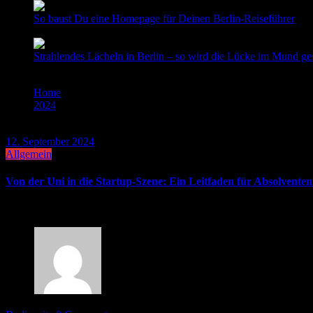
So baust Du eine Homepage für Deinen Berlin-Reiseführer
9. Dezember 2024
0 Comments
Strahlendes Lächeln in Berlin – so wird die Lücke im Mund ge
27. September 2024
0 Comments
Home
2024
Page 3
12. September 2024
Allgemein
Von der Uni in die Startup-Szene: Ein Leitfaden für Absolventen
Berlin ist bekannt als eine der lebendigsten Städte Europas, besond