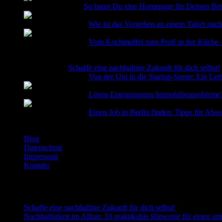
9. Dezember 2024
So baust Du eine Homepage für Deinen Berl
12. September 2024
Wie ist das Vorgehen an einem Tatort nac
12. September 2024
Vom Kochmuffel zum Profi in der Küche –
29. Juni 2026
Schaffe eine nachhaltige Zukunft für dich selbst!
12. September 2024
Von der Uni in die Startup-Szene: Ein Leit
12. September 2024
Lösen Enteignungen Immobilienprobleme
12. September 2024
Einen Job in Berlin finden: Tipps für Abs
Blog
Datenschutz
Impressum
Kontakt
RECENT NEWS
Schaffe eine nachhaltige Zukunft für dich selbst!
Nachhaltigkeit im Alltag: 10 praktikable Hinweise für einen um