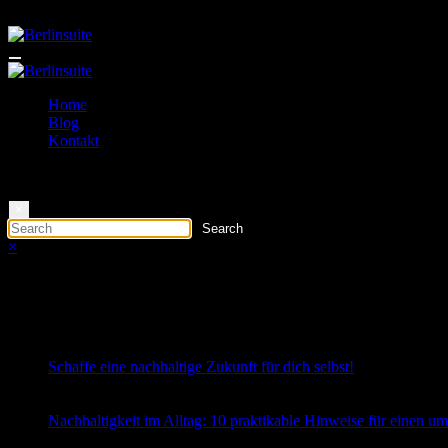
Zum
Loading Now
Inhalt
springen
Home
Blog
Kontakt
×
×
Latest posts
Schaffe eine nachhaltige Zukunft für dich selbst!
29. Juni 2026
0 Comments
Nachhaltigkeit im Alltag: 10 praktikable Hinweise für einen um
30. August 2025
0 Comments