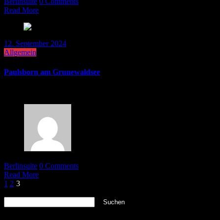
Berlinsuite
0 Comments
Read More
12. September 2024
Allgemein
Paulsborn am Grunewaldsee
Das Forsthaus Paulsborn ist ein echtes Berliner Original. Bei Zehle
Berlinsuite
0 Comments
Read More
Seitennummerierung
1
2
3
Suchen
der
Suchen
Beiträge