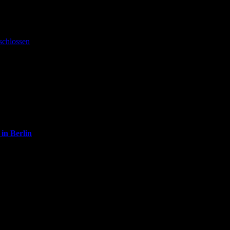
schlossen
 in Berlin
ers wenn es um die Startup-Szene…